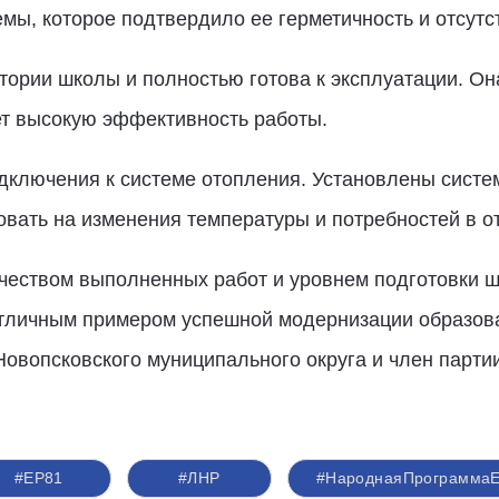
мы, которое подтвердило ее герметичность и отсутст
итории школы и полностью готова к эксплуатации. 
ет высокую эффективность работы.
ключения к системе отопления. Установлены систем
овать на изменения температуры и потребностей в о
чеством выполненных работ и уровнем подготовки шк
тличным примером успешной модернизации образова
овопсковского муниципального округа и член парти
#ЕР81
#ЛНР
#НароднаяПрограмма