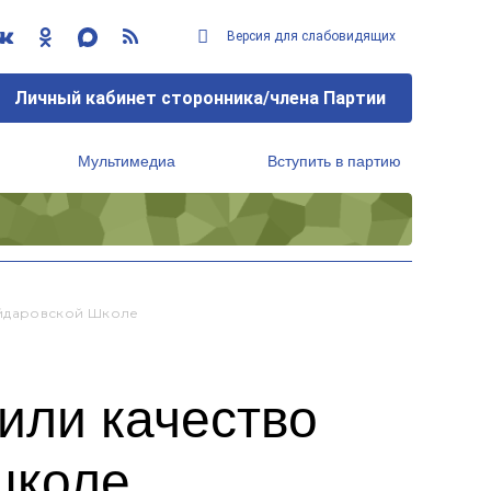
Версия для слабовидящих
Личный кабинет сторонника/члена Партии
Мультимедиа
Вступить в партию
Региональный исполнительный комитет
айдаровской Школе
или качество
школе