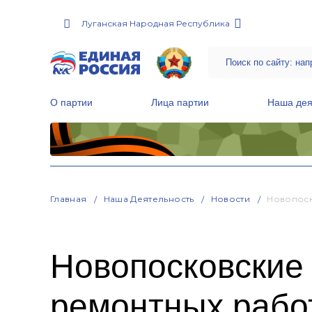
Луганская Народная Республика
О партии
Лица партии
Наша дея
Местные общественные приемные Партии
Руководитель Региональной обще
Народная программа «Единой России»
Главная
Наша Деятельность
Новости
Новопоск
Новопосковские
ремонтных рабо