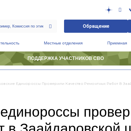
Обращение
тельность
Местные отделения
Приемная
ПОДДЕРЖКА УЧАСТНИКОВ СВО
ственной приемной Председателя Партии
Президиум регионального политического совета
овские Единороссы Проверили Качество Ремонтных Работ В За
 единороссы провер
т в Заайдаровской 