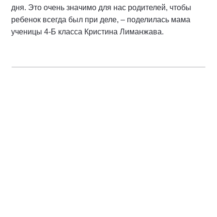
дня. Это очень значимо для нас родителей, чтобы
ребенок всегда был при деле, – поделилась мама
ученицы 4-Б класса Кристина Лиманжава.
Спикер
Водолацкий Виктор Петрович
Депутат Государственной Думы ФС РФ VII
созыва, Заместитель председателя
комитета ГД по делам Содружества
Независимых Государств, евразийской
интеграции и связям с
соотечественниками