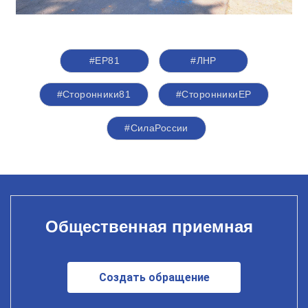
#ЕР81
#ЛНР
#Сторонники81
#СторонникиЕР
#СилаРоссии
Общественная приемная
Создать обращение