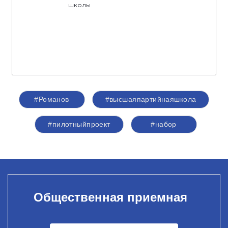
школы
#Романов
#высшаяпартийнаяшкола
#пилотныйпроект
#набор
Общественная приемная