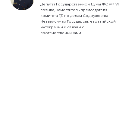
Депутат Государственной Думы ФС РФ VII
созыва, Заместитель председателя
комитета ГД по делам Содружества
Независимых Государств, евразийской
интеграции и связям с
соотечественниками
#ЕР81
#ЛНР
#НароднаяПрограммаЕР
#НоваяШкола
#партпроекты