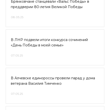
Брянковчане станцевали «Вальс Победы» в
преддверии 80-летия Великой Победы
08.05.25
В ЛНР подвели итоги конкурса сочинений
«День Победы в моей семье»
07.05.25
В Алчевске единороссы провели парад у дома
ветерана Василия Тимченко
07.05.25