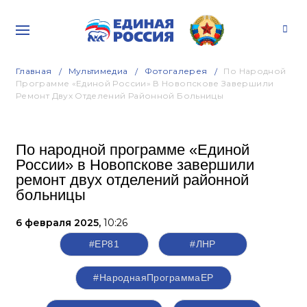
Главная
Мультимедиа
Фотогалерея
По Народной
Программе «Единой России» В Новопскове Завершили
Ремонт Двух Отделений Районной Больницы
По народной программе «Единой
России» в Новопскове завершили
ремонт двух отделений районной
больницы
6 февраля 2025,
10:26
#ЕР81
#ЛНР
#НароднаяПрограммаЕР