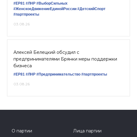
#ЕР81
#ЛНР
#ВыборСильных
#ЖенскоеДвижениеЕдинойРоссии
#ДетскийСпорт
#партпроекты
03.08.26
Алексей Белецкий обсудил с
предпринимателями Брянки меры поддержки
бизнеса
#ЕР81
#ЛНР
#Предпринимательство
#партпроекты
03.08.26
О партии
Лица партии