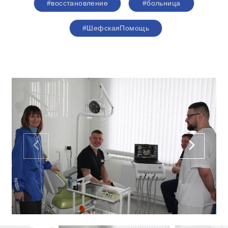
#восстановление
#больница
#ШефскаяПомощь