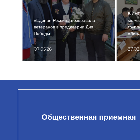
В ЛН
«Единая Россия» поздравила
межв
ветеранов в преддверии Дня
групп
Победы
«Лица
07.05.26
27.02
Общественная приемная