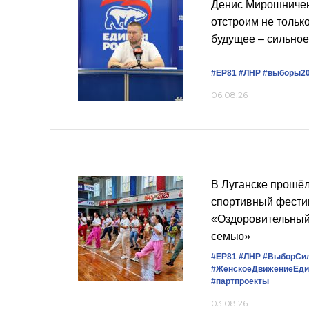
Денис Мирошничен
отстроим не только
будущее – сильное
#ЕР81
#ЛНР
#выборы2
06.08.26
В Луганске прошё
спортивный фести
«Оздоровительный
семью»
#ЕР81
#ЛНР
#ВыборСи
#ЖенскоеДвижениеЕди
#партпроекты
03.08.26