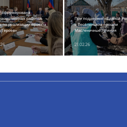
Р сформирована
едомственная рабочая
При поддержке «Единой Ро
а по реализации проекта
в Весёленьком прошли
 Героев»
Масленичные гуляния
.26
21.02.26