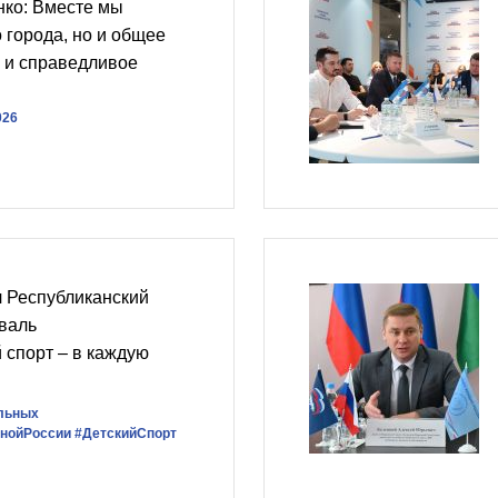
ко: Вместе мы
 города, но и общее
 и справедливое
026
л Республиканский
валь
 спорт – в каждую
льных
нойРоссии
#ДетскийСпорт