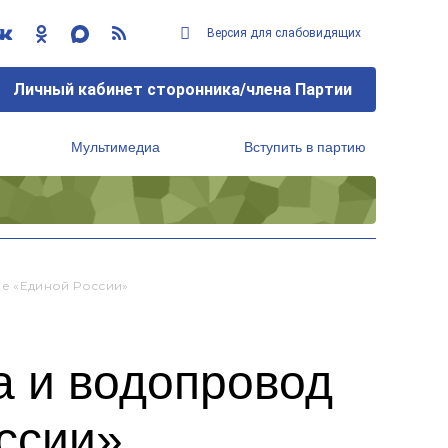
Версия для слабовидящих
Личный кабинет сторонника/члена Партии
Мультимедиа
Вступить в партию
Региональный исполнительный комитет
е «Единой России»
а и водопровод
ссии»