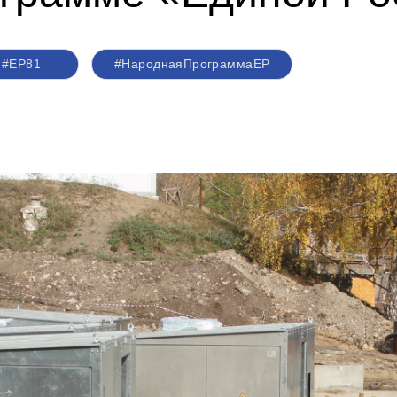
#ЕР81
#НароднаяПрограммаЕР