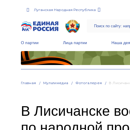
Луганская Народная Республика
О партии
Лица партии
Наша дея
Местные общественные приемные Партии
Руководитель Региональной обще
Народная программа «Единой России»
Главная
Мультимедиа
Фотогалерея
В Лисичан
В Лисичанске в
по народной пр