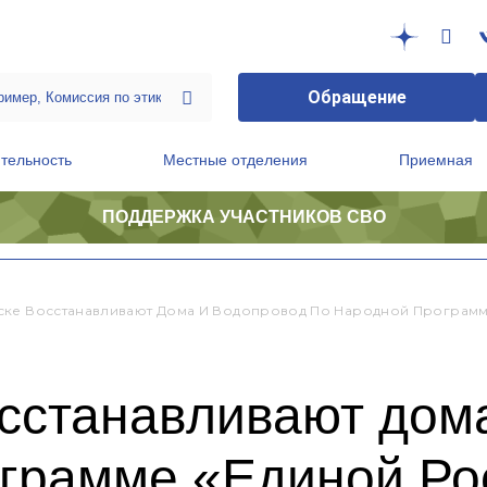
Обращение
тельность
Местные отделения
Приемная
ПОДДЕРЖКА УЧАСТНИКОВ СВО
ственной приемной Председателя Партии
Президиум регионального политического совета
ске Восстанавливают Дома И Водопровод По Народной Программ
осстанавливают дом
ограмме «Единой Ро