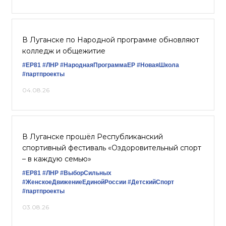
В Луганске по Народной программе обновляют
колледж и общежитие
#ЕР81
#ЛНР
#НароднаяПрограммаЕР
#НоваяШкола
#партпроекты
04.08.26
В Луганске прошёл Республиканский
спортивный фестиваль «Оздоровительный спорт
– в каждую семью»
#ЕР81
#ЛНР
#ВыборСильных
#ЖенскоеДвижениеЕдинойРоссии
#ДетскийСпорт
#партпроекты
03.08.26