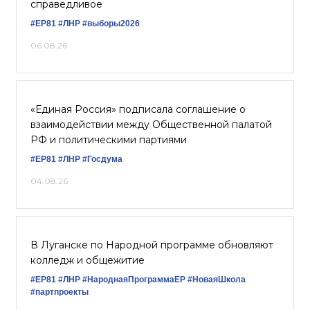
справедливое
#ЕР81
#ЛНР
#выборы2026
06.08.26
«Единая Россия» подписала соглашение о
взаимодействии между Общественной палатой
РФ и политическими партиями
#ЕР81
#ЛНР
#Госдума
04.08.26
В Луганске по Народной программе обновляют
колледж и общежитие
#ЕР81
#ЛНР
#НароднаяПрограммаЕР
#НоваяШкола
#партпроекты