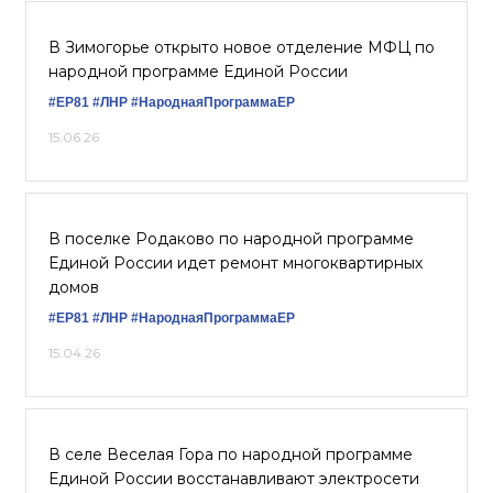
В Зимогорье открыто новое отделение МФЦ по
народной программе Единой России
#ЕР81
#ЛНР
#НароднаяПрограммаЕР
15.06.26
В поселке Родаково по народной программе
Единой России идет ремонт многоквартирных
домов
#ЕР81
#ЛНР
#НароднаяПрограммаЕР
15.04.26
В селе Веселая Гора по народной программе
Единой России восстанавливают электросети