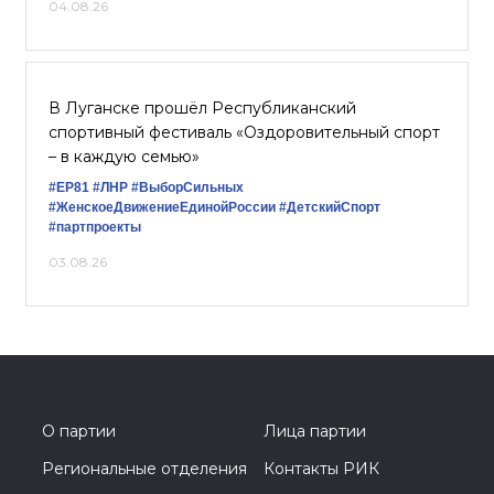
04.08.26
В Луганске прошёл Республиканский
спортивный фестиваль «Оздоровительный спорт
– в каждую семью»
#ЕР81
#ЛНР
#ВыборСильных
#ЖенскоеДвижениеЕдинойРоссии
#ДетскийСпорт
#партпроекты
03.08.26
О партии
Лица партии
Региональные отделения
Контакты РИК