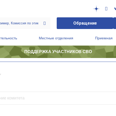
Обращение
тельность
Местные отделения
Приемная
ПОДДЕРЖКА УЧАСТНИКОВ СВО
ственной приемной Председателя Партии
Президиум регионального политического совета
ч