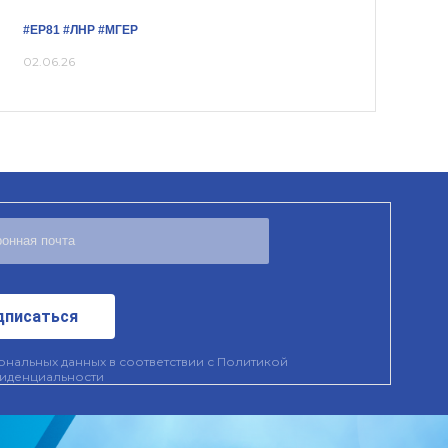
#ЕР81
#ЛНР
#‎МГЕР‬
02.06.26
дписаться
нальных данных в соответствии с
Политикой
иденциальности