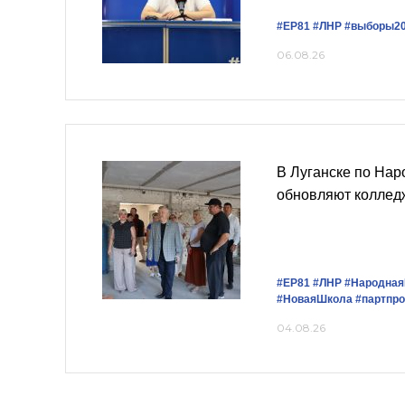
#ЕР81
#ЛНР
#выборы2
06.08.26
В Луганске по На
обновляют коллед
#ЕР81
#ЛНР
#Народна
#НоваяШкола
#партпр
04.08.26