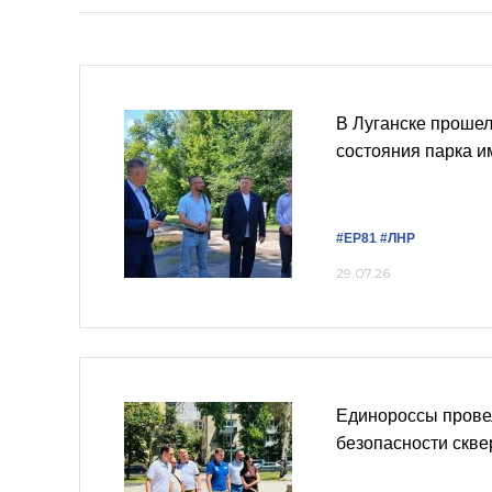
В Луганске проше
состояния парка и
#ЕР81
#ЛНР
29.07.26
Единороссы прове
безопасности скве