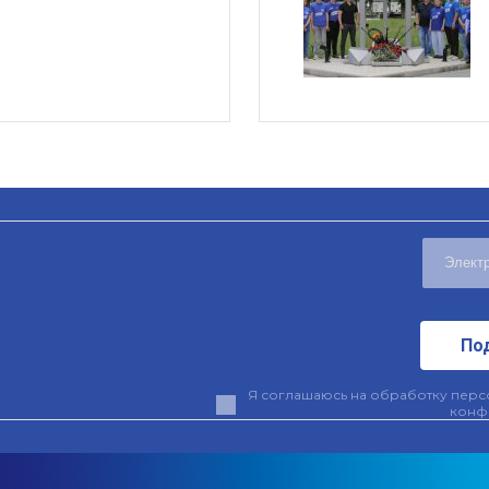
По
Я соглашаюсь на обработку персо
конф