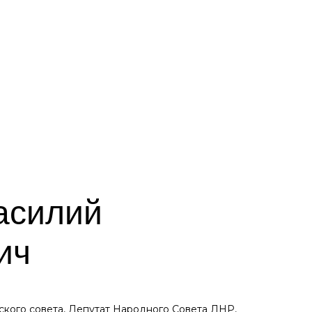
асилий
ич
ского совета, Депутат Народного Совета ЛНР,