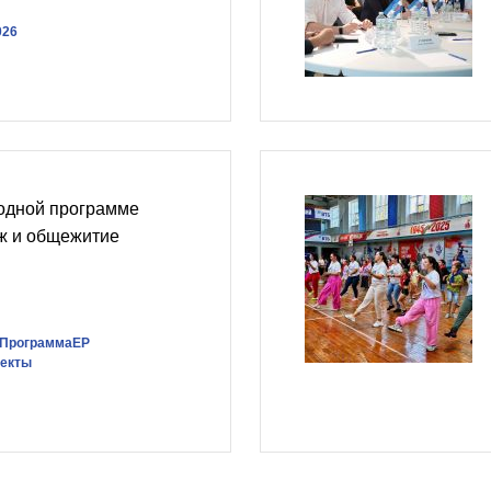
026
родной программе
ж и общежитие
яПрограммаЕР
оекты