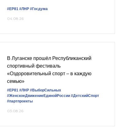
#ЕР81
#ЛНР
#Госдума
04.08.26
В Луганске прошёл Республиканский
спортивный фестиваль
«Оздоровительный спорт – в каждую
семью»
#ЕР81
#ЛНР
#ВыборСильных
#ЖенскоеДвижениеЕдинойРоссии
#ДетскийСпорт
#партпроекты
03.08.26