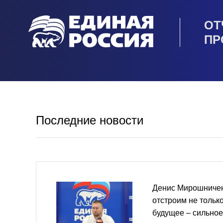
ОТ
ПР
Последние новости
Денис Мирошничен
отстроим не только
будущее – сильное