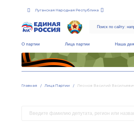
Луганская Народная Республика
О партии
Лица партии
Наша дея
Местные общественные приемные Партии
Руководитель Региональной обще
Народная программа «Единой России»
Главная
Лица Партии
Леонов Василий Васильеви